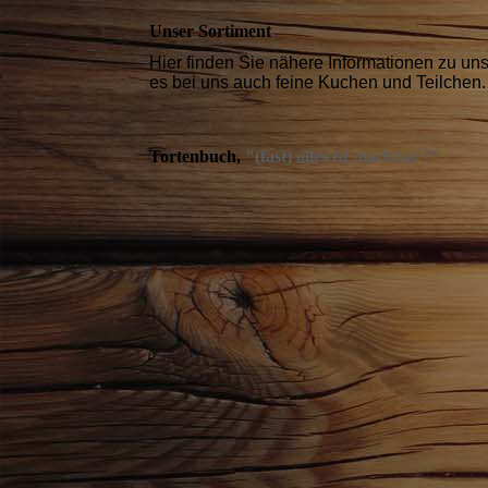
Unser Sortiment
Hier finden Sie nähere Informationen zu un
es bei uns auch feine Kuchen und Teilchen. 
Tortenbuch,
"(fast) alles ist machbar !"